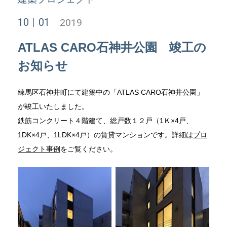
10
01
2019
ATLAS CARO石神井公園 竣工の
お知らせ
練馬区石神井町にて建築中の「ATLAS CARO石神井公園」
が竣工いたしました。
鉄筋コンクリート４階建て、総戸数１２戸（1Ｋ×4戸、
1DK×4戸、1LDK×4戸）の賃貸マンションです。詳細は
プロ
ジェクト事例
をご覧ください。